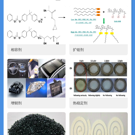
技术资料
新闻动态
相容剂
扩链剂
增韧剂
热稳定剂
相容化会议
地图导览